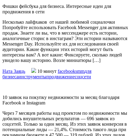
Фишки фейсбука для бизнеса. Интересные идеи для
продвижения в сети
Несколько лайфхаков от нашей любимой социалочки
Попробуйте использовать Facebook Messenger для активных
продаж. Знаете ли вы, что в мессенджере есть истории,
аналогичные сторис в инстаграм? Эти истории называются
Messenger Day. Используйте их для исследования своей
аудитории. Какие функции этих историй могут быть
интересны вам? А вот какие: Фиксируете, сколько людей
увидело вашу историю. Возле миниатюры […]
Ната Заяць
10 минут
facebook
smm
для
бизнеса
инструменты
продвижение
соцсети
10 заявок на покупку недвижимости за месяц благодаря
Facebook и Instagram
Через 7 месяцев работы над проектом по недвижимости мы
добились внушительных результатов — 696 заявок из
соцсетей. Только за один месяц. Из этих заявок конверсия в
потенциальные лиды — 21,4%. Стоимость такого лида при
рекламном бюджете в 47 500 — 319 рублей. Из этих лидов