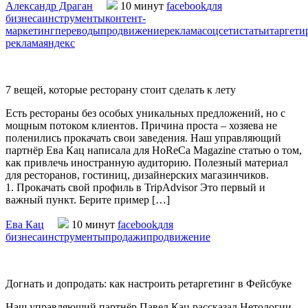
Александр Драган
10 минут
facebook
для
бизнеса
инструменты
контент-
маркетинг
переводы
продвижение
реклама
соцсети
статьи
таргети
реклама
яндекс
7 вещей, которые ресторану стоит сделать к лету
Есть рестораны без особых уникальных предложений, но с
мощным потоком клиентов. Причина проста – хозяева не
поленились прокачать свои заведения. Наш управляющий
партнёр Ева Кац написала для HoReCa Magazine статью о том,
как привлечь иностранную аудиторию. Полезный материал
для ресторанов, гостиниц, дизайнерских магазинчиков.
1. Прокачать свой профиль в TripAdvisor Это первый и
важный пункт. Берите пример […]
Ева Кац
10 минут
facebook
для
бизнеса
инструменты
продажи
продвижение
Догнать и допродать: как настроить ретаргетинг в Фейсбуке
Наш управляющий партнёр Павел Кац рассказал Нетологии,