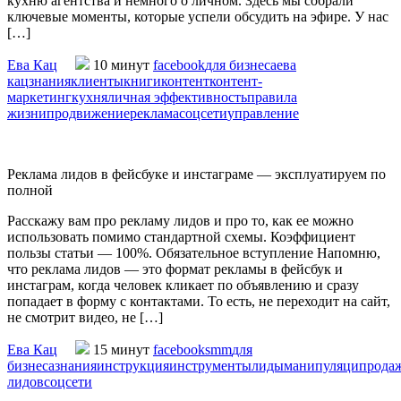
кухню агентства и немного о личном. Здесь мы собрали
ключевые моменты, которые успели обсудить на эфире. У нас
[…]
Ева Кац
10 минут
facebook
для бизнеса
ева
кац
знания
клиенты
книги
контент
контент-
маркетинг
кухня
личная эффективность
правила
жизни
продвижение
реклама
соцсети
управление
Реклама лидов в фейсбуке и инстаграме — эксплуатируем по
полной
Расскажу вам про рекламу лидов и про то, как ее можно
использовать помимо стандартной схемы. Коэффициент
пользы статьи — 100%. Обязательное вступление Напомню,
что реклама лидов — это формат рекламы в фейсбук и
инстаграм, когда человек кликает по объявлению и сразу
попадает в форму с контактами. То есть, не переходит на сайт,
не смотрит видео, не […]
Ева Кац
15 минут
facebook
smm
для
бизнеса
знания
инструкция
инструменты
лиды
манипуляци
прода
лидов
соцсети