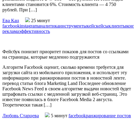
клиентами становится 6%. Стоимость клиента — 4 750
рублей. При […]
Ева Кац
25 минут
facebook
instagram
аналитика
инструменты
кейс
кейсы
клиенты
кон
реклама
эффективность
Фейсбук понизит приоритет показов для постов со ссылками
на страницы, которые медленно подгружаются
Алгоритм Facebook оценит, сколько времени требуется для
загрузки сайта из мобильного приложения, и использует эту
информацию при ранжировании постов в новостной ленте.
перевод статьи блога Marketing Land Последнее обновление
Facebook News Feed в своем алгоритме выдачи новостей будет
штрафовать ссылки с медленной загрузкой веб-страниц. Это
известие появилась в блоге Facebook Media 2 августа.
Теоретически такая […]
Любовь Старцева
5 минут
facebook
ранжирование постов