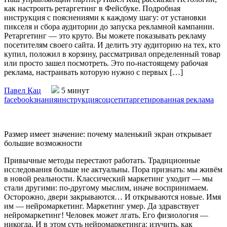
как настроить ретаргетинг в Фейсбуке. Подробная
инструкция с пояснениями к каждому шагу: от установки
пикселя и сбора аудитории до запуска рекламной кампании.
Ретаргетинг — это круто. Вы можете показывать рекламу
посетителям своего сайта. И делить эту аудиторию на тех, кто
купил, положил в корзину, рассматривал определенный товар
или просто зашел посмотреть. Это по-настоящему рабочая
реклама, настраивать которую нужно с первых […]
Павел Кац
5 минут
facebook
знания
инструкция
соцсети
таргетированная реклама
Размер имеет значение: почему маленький экран открывает
большие возможности
Привычные методы перестают работать. Традиционные
исследования больше не актуальны. Пора признать: мы живём
в новой реальности. Классический маркетинг уходит — мы
стали другими: по-другому мыслим, иначе воспринимаем.
Осторожно, двери закрываются… И открываются новые. Имя
им — нейромаркетинг. Маркетинг умер. Да здравствует
нейромаркетинг! Человек может лгать. Его физиология —
никогда. И в этом суть нейромаркетинга: изучить, как