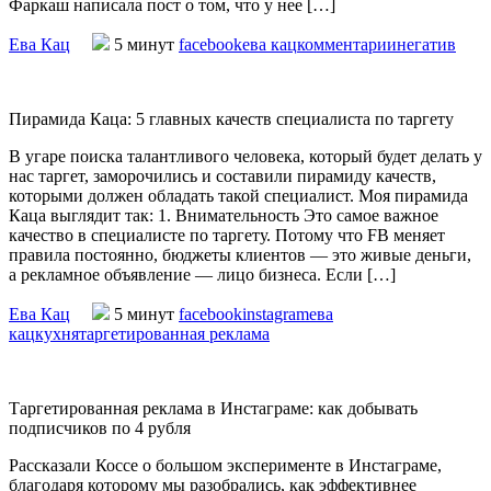
Фаркаш написала пост о том, что у нее […]
Ева Кац
5 минут
facebook
ева кац
комментарии
негатив
Пирамида Каца: 5 главных качеств специалиста по таргету
В угаре поиска талантливого человека, который будет делать у
нас таргет, заморочились и составили пирамиду качеств,
которыми должен обладать такой специалист. Моя пирамида
Каца выглядит так: 1. Внимательность Это самое важное
качество в специалисте по таргету. Потому что FB меняет
правила постоянно, бюджеты клиентов — это живые деньги,
а рекламное объявление — лицо бизнеса. Если […]
Ева Кац
5 минут
facebook
instagram
ева
кац
кухня
таргетированная реклама
Таргетированная реклама в Инстаграме: как добывать
подписчиков по 4 рубля
Рассказали Коссе о большом эксперименте в Инстаграме,
благодаря которому мы разобрались, как эффективнее