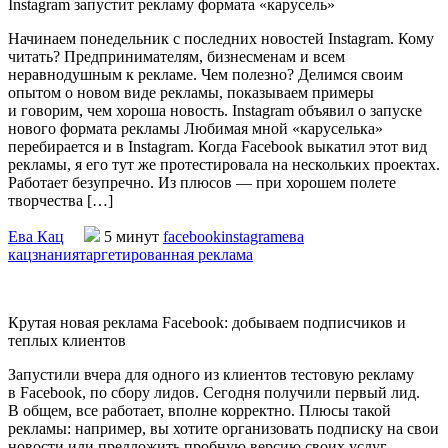
Instagram запустит рекламу формата «карусель»
Начинаем понедельник с последних новостей Instagram. Кому
читать? Предпринимателям, бизнесменам и всем
неравнодушным к рекламе. Чем полезно? Делимся своим
опытом о новом виде рекламы, показываем примеры
и говорим, чем хороша новость. Instagram объявил о запуске
нового формата рекламы Любимая мной «каруселька»
перебирается и в Instagram. Когда Facebook выкатил этот вид
рекламы, я его тут же протестировала на нескольких проектах.
Работает безупречно. Из плюсов — при хорошем полете
творчества […]
Ева Кац
5 минут
facebook
instagram
ева
кац
знания
таргетированная реклама
Крутая новая реклама Facebook: добываем подписчиков и
теплых клиентов
Запустили вчера для одного из клиентов тестовую рекламу
в Facebook, по сбору лидов. Сегодня получили первый лид.
В общем, все работает, вполне корректно. Плюсы такой
рекламы: например, вы хотите организовать подписку на свои
новости или предложить пробную версию своих услуг.