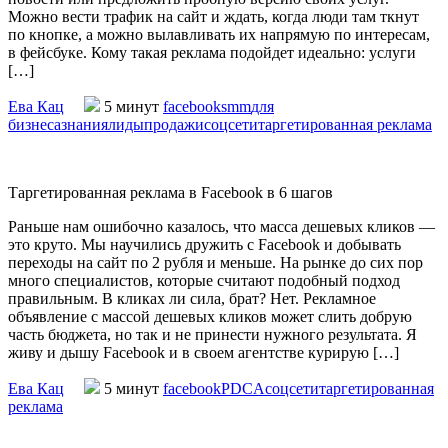
Можно вести трафик на сайт и ждать, когда люди там ткнут
по кнопке, а можно вылавливать их напрямую по интересам,
в фейсбуке. Кому такая реклама подойдет идеально: услуги
[…]
Ева Кац
5 минут
facebook
smm
для
бизнеса
знания
лиды
продажи
соцсети
таргетированная реклама
Таргетированная реклама в Facebook в 6 шагов
Раньше нам ошибочно казалось, что масса дешевых кликов —
это круто. Мы научились дружить с Facebook и добывать
переходы на сайт по 2 рубля и меньше. На рынке до сих пор
много специалистов, которые считают подобный подход
правильным. В кликах ли сила, брат? Нет. Рекламное
объявление с массой дешевых кликов может слить добрую
часть бюджета, но так и не принести нужного результата. Я
живу и дышу Facebook и в своем агентстве курирую […]
Ева Кац
5 минут
facebook
PDCA
соцсети
таргетированная
реклама