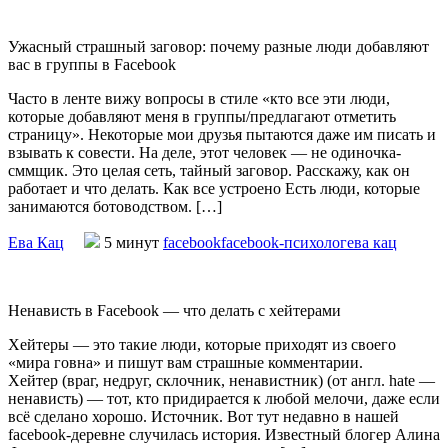
Ужасный страшный заговор: почему разные люди добавляют
вас в группы в Facebook
Часто в ленте вижу вопросы в стиле «кто все эти люди,
которые добавляют меня в группы/предлагают отметить
страницу». Некоторые мои друзья пытаются даже им писать и
взывать к совести. На деле, этот человек — не одиночка-
сммщик. Это целая сеть, тайный заговор. Расскажу, как он
работает и что делать. Как все устроено Есть люди, которые
занимаются ботоводством. […]
Ева Кац
5 минут
facebook
facebook-психолог
ева кац
Ненависть в Facebook — что делать с хейтерами
Хейтеры — это такие люди, которые приходят из своего
«мира говна» и пишут вам страшные комментарии.
Хейтер (враг, недруг, склочник, ненавистник) (от англ. hate —
ненависть) — тот, кто придирается к любой мелочи, даже если
всё сделано хорошо. Источник. Вот тут недавно в нашей
facebook-деревне случилась история. Известный блогер Алина