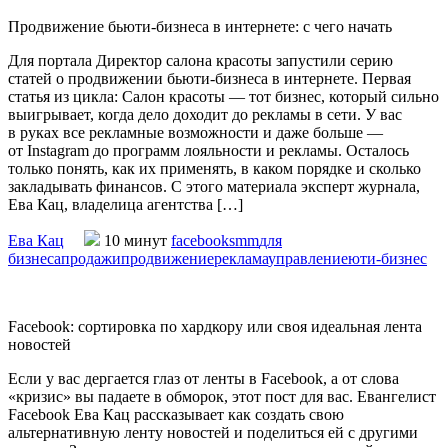
Продвижение бьюти-бизнеса в интернете: с чего начать
Для портала Директор салона красоты запустили серию
статей о продвижении бьюти-бизнеса в интернете. Первая
статья из цикла: Салон красоты — тот бизнес, который сильно
выигрывает, когда дело доходит до рекламы в сети. У вас
в руках все рекламные возможности и даже больше —
от Instagram до программ лояльности и рекламы. Осталось
только понять, как их применять, в каком порядке и сколько
закладывать финансов. С этого материала эксперт журнала,
Ева Кац, владелица агентства […]
Ева Кац
10 минут
facebook
smm
для
бизнеса
продажи
продвижение
реклама
управление
юти-бизнес
Facebook: сортировка по хардкору или своя идеальная лента
новостей
Если у вас дергается глаз от ленты в Facebook, а от слова
«кризис» вы падаете в обморок, этот пост для вас. Евангелист
Facebook Ева Кац рассказывает как создать свою
альтернативную ленту новостей и поделиться ей с другими