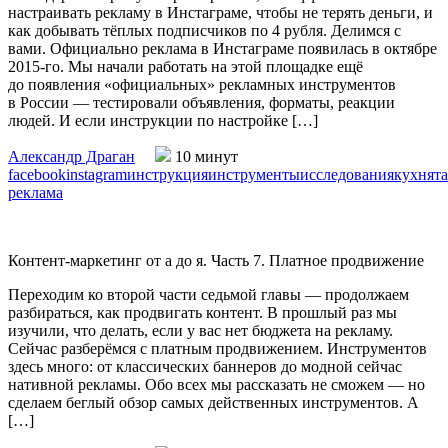
настраивать рекламу в Инстаграме, чтобы не терять деньги, и
как добывать тёплых подписчиков по 4 рубля. Делимся с
вами. Официально реклама в Инстаграме появилась в октябре
2015-го. Мы начали работать на этой площадке ещё
до появления «официальных» рекламных инструментов
в России — тестировали объявления, форматы, реакции
людей. И если инструкции по настройке […]
Александр Драган
10 минут
facebook
instagram
инструкция
инструменты
исследования
кухня
т
реклама
Контент-маркетинг от а до я. Часть 7. Платное продвижение
Переходим ко второй части седьмой главы — продолжаем
разбираться, как продвигать контент. В прошлый раз мы
изучили, что делать, если у вас нет бюджета на рекламу.
Сейчас разберёмся с платным продвижением. Инструментов
здесь много: от классических баннеров до модной сейчас
нативной рекламы. Обо всех мы рассказать не сможем — но
сделаем беглый обзор самых действенных инструментов. А
[…]