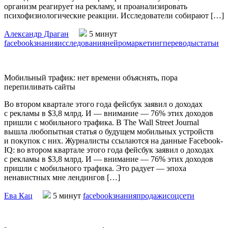
организм реагирует на рекламу, и проанализировать
психофизиологические реакции. Исследователи собирают […]
Александр Драган
5 минут
facebook
знания
исследования
нейромаркетинг
переводы
статьи
Мобильный трафик: нет времени объяснять, пора
перепиливать сайты
Во втором квартале этого года фейсбук заявил о доходах
с рекламы в $3,8 млрд. И — внимание — 76% этих доходов
пришли с мобильного трафика. В The Wall Street Journal
вышла любопытная статья о будущем мобильных устройств
и покупок с них. Журналисты ссылаются на данные Facebook-
IQ: во втором квартале этого года фейсбук заявил о доходах
с рекламы в $3,8 млрд. И — внимание — 76% этих доходов
пришли с мобильного трафика. Это радует — эпоха
ненавистных мне лендингов […]
Ева Кац
5 минут
facebook
знания
продажи
соцсети