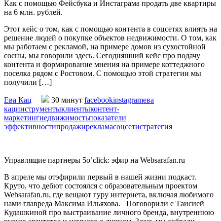
Как с помощью Фейсбука и Инстаграма продать две квартиры
на 6 млн. рублей.
Этот кейс о том, как с помощью контента в соцсетях влиять на
решение людей о покупке объектов недвижимости. О том, как
мы работаем с рекламой, на примере домов из сухостойной
сосны, мы говорили здесь. Сегодняшний кейс про подачу
контента и формирование мнения на примере коттеджного
поселка рядом с Ростовом. С помощью этой стратегии мы
получили […]
Ева Кац
30 минут
facebook
instagram
ева
кац
инструменты
клиенты
контент-
маркетинг
недвижимость
показатели
эффективности
продажи
реклама
соцсети
стратегия
Управлящие партнеры 5o’click: эфир на Websarafan.ru
В апреле мы отэфирили первый в нашей жизни подкаст.
Круто, что дебют состоялся с образовательным проектом
Websarafan.ru, где вещают гуру интернета, включая любимого
нами главреда Максима Ильяхова. Поговорили с Таисией
Кудашкиной про выстраивание личного бренда, внутреннюю