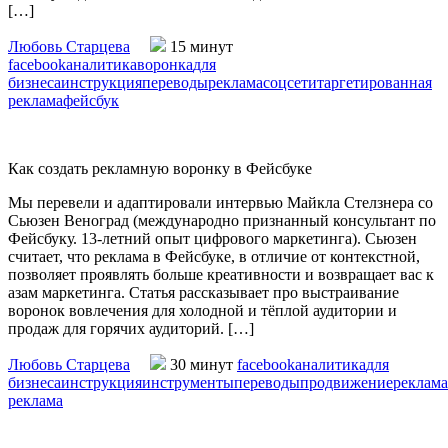
[…]
Любовь Старцева
15 минут
facebook
аналитика
воронка
для
бизнеса
инструкция
переводы
реклама
соцсети
таргетированная
реклама
фейсбук
Как создать рекламную воронку в Фейсбуке
Мы перевели и адаптировали интервью Майкла Стелзнера со
Сьюзен Веноград (международно признанный консультант по
Фейсбуку. 13-летний опыт цифрового маркетинга). Сьюзен
считает, что реклама в Фейсбуке, в отличие от контекстной,
позволяет проявлять больше креативности и возвращает вас к
азам маркетинга. Статья рассказывает про выстраивание
воронок вовлечения для холодной и тёплой аудитории и
продаж для горячих аудиторий. […]
Любовь Старцева
30 минут
facebook
аналитика
для
бизнеса
инструкция
инструменты
переводы
продвижение
реклама
реклама