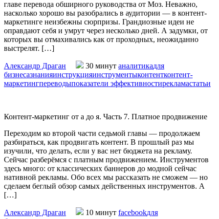
главе перевода обширного руководства от Моз. Неважно,
насколько хорошо вы разобрались в аудитории — в контент-
маркетинге неизбежны сюрпризы. Грандиозные идеи не
оправдают себя и умрут через несколько дней. А задумки, от
которых вы отмахивались как от проходных, неожиданно
выстрелят. […]
Александр Драган
30 минут
аналитика
для
бизнеса
знания
инструкция
инструменты
контент
контент-
маркетинг
переводы
показатели эффективности
реклама
статьи
Контент-маркетинг от а до я. Часть 7. Платное продвижение
Переходим ко второй части седьмой главы — продолжаем
разбираться, как продвигать контент. В прошлый раз мы
изучили, что делать, если у вас нет бюджета на рекламу.
Сейчас разберёмся с платным продвижением. Инструментов
здесь много: от классических баннеров до модной сейчас
нативной рекламы. Обо всех мы рассказать не сможем — но
сделаем беглый обзор самых действенных инструментов. А
[…]
Александр Драган
10 минут
facebook
для