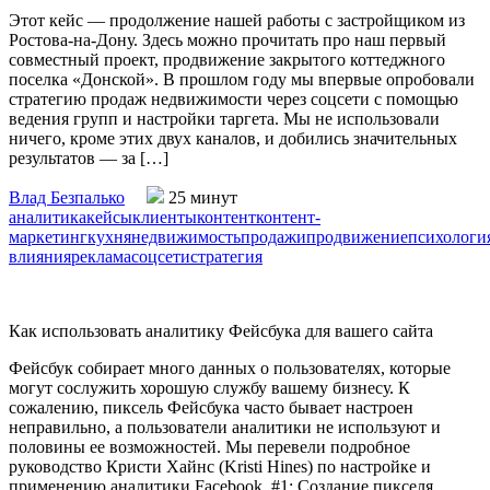
Этот кейс — продолжение нашей работы с застройщиком из
Ростова-на-Дону. Здесь можно прочитать про наш первый
совместный проект, продвижение закрытого коттеджного
поселка «Донской». В прошлом году мы впервые опробовали
стратегию продаж недвижимости через соцсети с помощью
ведения групп и настройки таргета. Мы не использовали
ничего, кроме этих двух каналов, и добились значительных
результатов — за […]
Влад Безпалько
25 минут
аналитика
кейсы
клиенты
контент
контент-
маркетинг
кухня
недвижимость
продажи
продвижение
психологи
влияния
реклама
соцсети
стратегия
Как использовать аналитику Фейсбука для вашего сайта
Фейсбук собирает много данных о пользователях, которые
могут сослужить хорошую службу вашему бизнесу. К
сожалению, пиксель Фейсбука часто бывает настроен
неправильно, а пользователи аналитики не используют и
половины ее возможностей. Мы перевели подробное
руководство Кристи Хайнс (Kristi Hines) по настройке и
применению аналитики Facebook. #1: Создание пикселя