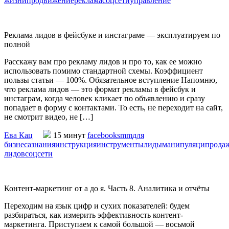
жизни
продвижение
реклама
соцсети
управление
Реклама лидов в фейсбуке и инстаграме — эксплуатируем по
полной
Расскажу вам про рекламу лидов и про то, как ее можно
использовать помимо стандартной схемы. Коэффициент
пользы статьи — 100%. Обязательное вступление Напомню,
что реклама лидов — это формат рекламы в фейсбук и
инстаграм, когда человек кликает по объявлению и сразу
попадает в форму с контактами. То есть, не переходит на сайт,
не смотрит видео, не […]
Ева Кац
15 минут
facebook
smm
для
бизнеса
знания
инструкция
инструменты
лиды
манипуляци
прода
лидов
соцсети
Контент-маркетинг от а до я. Часть 8. Аналитика и отчёты
Переходим на язык цифр и сухих показателей: будем
разбираться, как измерить эффективность контент-
маркетинга. Приступаем к самой большой — восьмой