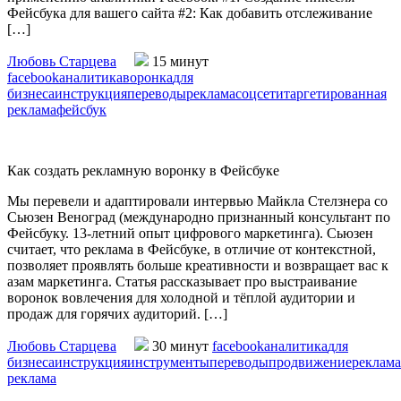
Фейсбука для вашего сайта #2: Как добавить отслеживание
[…]
Любовь Старцева
15 минут
facebook
аналитика
воронка
для
бизнеса
инструкция
переводы
реклама
соцсети
таргетированная
реклама
фейсбук
Как создать рекламную воронку в Фейсбуке
Мы перевели и адаптировали интервью Майкла Стелзнера со
Сьюзен Веноград (международно признанный консультант по
Фейсбуку. 13-летний опыт цифрового маркетинга). Сьюзен
считает, что реклама в Фейсбуке, в отличие от контекстной,
позволяет проявлять больше креативности и возвращает вас к
азам маркетинга. Статья рассказывает про выстраивание
воронок вовлечения для холодной и тёплой аудитории и
продаж для горячих аудиторий. […]
Любовь Старцева
30 минут
facebook
аналитика
для
бизнеса
инструкция
инструменты
переводы
продвижение
реклама
реклама