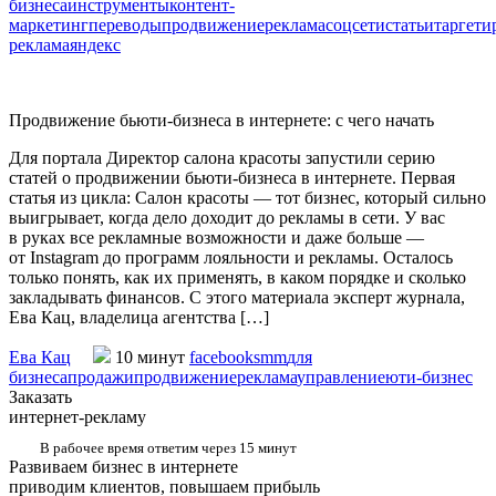
бизнеса
инструменты
контент-
маркетинг
переводы
продвижение
реклама
соцсети
статьи
таргети
реклама
яндекс
Продвижение бьюти-бизнеса в интернете: с чего начать
Для портала Директор салона красоты запустили серию
статей о продвижении бьюти-бизнеса в интернете. Первая
статья из цикла: Салон красоты — тот бизнес, который сильно
выигрывает, когда дело доходит до рекламы в сети. У вас
в руках все рекламные возможности и даже больше —
от Instagram до программ лояльности и рекламы. Осталось
только понять, как их применять, в каком порядке и сколько
закладывать финансов. С этого материала эксперт журнала,
Ева Кац, владелица агентства […]
Ева Кац
10 минут
facebook
smm
для
бизнеса
продажи
продвижение
реклама
управление
юти-бизнес
Заказать
интернет-рекламу
В рабочее время ответим через 15 минут
Развиваем бизнес в интернете
приводим клиентов, повышаем прибыль