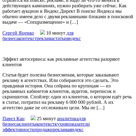
отразится на поиске, рекламе, и надо ли что-то менять в
действующих кампаниях, нужно разбирать уже сейчас. Как
работает аукцион в Яндекс.Директ В поиске Яндекса мы
обычно имеем дело с двумя рекламными блоками в поисковой
выдаче — «Спецразмещение» и […]
Сергей Яценко
10 минут
для
бизнеса
контекст
реклама
статьи
яндекс
Эффект автосервиса: как рекламные агентства разоряют
клиентов
Статья будет полезна бизнесменам, которые заказывают
рекламу в агентствах. Или собираются это сделать. Это
правдивая история. Она собрана по крупицам — из
рекламных кабинетов клиентов, аудитов, переписок и
скриншотов. Спойлер: один из клиентов, о котором идёт речь
в статье, потратил на рекламу 6 000 000 рублей. А их
агентство даже не отслеживало цели. Мы не […]
Павел Кац
25 минут
аналитика
для
бизнеса
клиенты
контекст
кухня
показатели
эффективности
продажи
реклама
яндекс