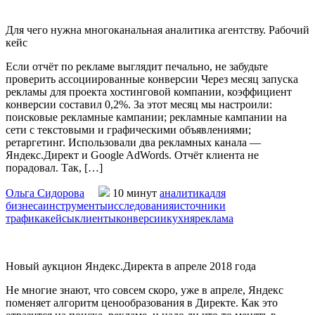
Для чего нужна многоканальная аналитика агентству. Рабочий
кейс
Если отчёт по рекламе выглядит печально, не забудьте
проверить ассоциированные конверсии Через месяц запуска
рекламы для проекта хостинговой компании, коэффициент
конверсии составил 0,2%. За этот месяц мы настроили:
поисковые рекламные кампании; рекламные кампании на
сети с текстовыми и графическими объявлениями;
ретаргетинг. Использовали два рекламных канала —
Яндекс.Директ и Google AdWords. Отчёт клиента не
порадовал. Так, […]
Ольга Сидорова
10 минут
аналитика
для
бизнеса
инструменты
исследования
источники
трафика
кейсы
клиенты
конверсии
кухня
реклама
Новый аукцион Яндекс.Директа в апреле 2018 года
Не многие знают, что совсем скоро, уже в апреле, Яндекс
поменяет алгоритм ценообразования в Директе. Как это