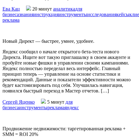
Ева Кац
20 минут
аналитика
для
бизнеса
знания
инструкция
инструменты
исследования
кейсы
кли
реклама
Новый Директ — быстрее, умнее, удобнее.
Яндекс сообщил о начале открытого бета-теста нового
Директа. Ищите вот такую приглашалку в своем аккаунте и
пробуйте новые фишки в управлении своими кампаниями.
Яндекс полностью переделал весь интерфейс. Главный
принцип теперь — управление на основе статистики и
рекомендаций. Данные и показатели эффективности можно
будет кастомизировать под себя. Улучшилась навигация,
появился быстрый переход в Мастер отчетов. […]
Сергей Яценко
5 минут
для
бизнеса
инструменты
реклама
яндекс
Продвижение недвижимости: таргетированная реклама +
SMM = ROI 20%