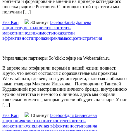
контента и формирование мнения на примере коттеджного
поселка рядом с Ростовом. С помощью этой стратегии мы
получили […]
Ева Кац
30 минут
facebook
instagram
ева
кац
инструменты
клиенты
контент-
маркетинг
недвижимость
показатели
эффективности
продажи
реклама
соцсети
стратегия
Управлящие партнеры 5o’click: эфир на Websarafan.ru
В апреле мы отэфирили первый в нашей жизни подкаст.
Круто, что дебют состоялся с образовательным проектом
Websarafan.ru, где вещают гуру интернета, включая любимого
нами главреда Максима Ильяхова. Поговорили с Таисией
Кудашкиной про выстраивание личного бренда, внутреннюю
кухню агентства и немного о личном. Здесь мы собрали
ключевые моменты, которые успели обсудить на эфире. У нас
[…]
Ева Кац
10 минут
facebook
для бизнеса
ева
кац
знания
клиенты
книги
контент
контент-
маркетинг
кухня
личная эффективность
правила