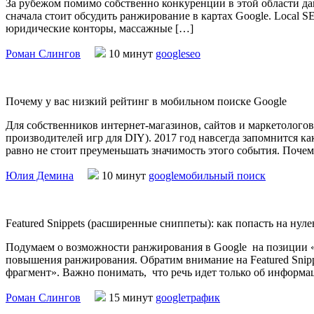
За рубежом помимо собственно конкуренции в этой области дав
сначала стоит обсудить ранжирование в картах Google. Local 
юридические конторы, массажные […]
Роман Слингов
10 минут
google
seo
Почему у вас низкий рейтинг в мобильном поиске Google
Для собственников интернет-магазинов, сайтов и маркетологов
производителей игр для DIY). 2017 год навсегда запомнится ка
равно не стоит преуменьшать значимость этого события. Почем
Юлия Демина
10 минут
google
мобильный поиск
Featured Snippets (расширенные сниппеты): как попасть на нул
Подумаем о возможности ранжирования в Google на позиции «
повышения ранжирования. Обратим внимание на Featured Snip
фрагмент». Важно понимать, что речь идет только об информ
Роман Слингов
15 минут
google
трафик