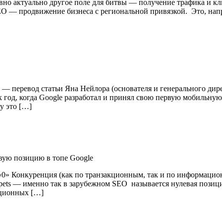
но актуально другое поле для битвы — получение трафика и клие
SEO — продвижение бизнеса с региональной привязкой. Это, нап
 — перевод статьи Яна Нейлора (основателя и генерального дире
к год, когда Google разработал и принял свою первую мобильную
у это […]
евую позицию в топе Google
0» Конкуренция (как по транзакционным, так и по информацион
pets — именно так в зарубежном SEO называется нулевая позици
ационных […]