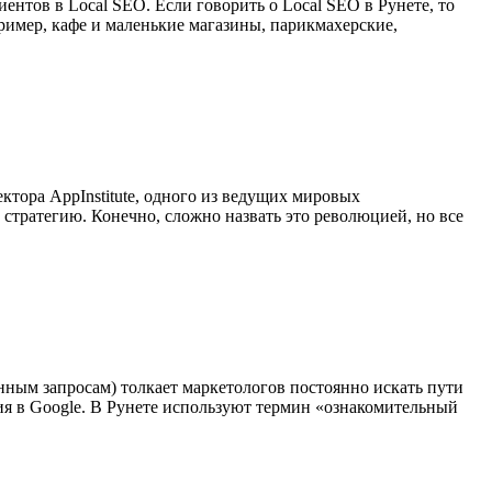
нтов в Local SEO. Если говорить о Local SEO в Рунете, то
ример, кафе и маленькие магазины, парикмахерские,
ктора AppInstitute, одного из ведущих мировых
 стратегию. Конечно, сложно назвать это революцией, но все
ным запросам) толкает маркетологов постоянно искать пути
я в Google. В Рунете используют термин «ознакомительный