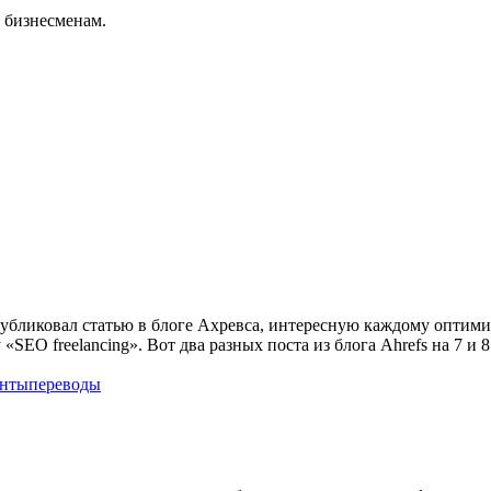
 бизнесменам.
публиковал статью в блоге Ахревса, интересную каждому оптимиз
 «SEO freelancing». Вот два разных поста из блога Ahrefs на 7 
енты
переводы