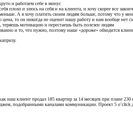
круто и работаем себе в минус
ебя плохо и злюсь на себя и на клиента, и хочу скорее все закон
меньше. А я хочу платить своим людям больше, потому что у мен
ко цена, то он никогда не оценит нашу работу и нам вообще нет 
о, теряешь мотивацию и перестаешь быть полезен людям
нованно и то, что нужно, поэтому наше «дороже» обходится клиен
капризу.
как наш клиент продал 185 квартир за 14 месяцев при плане 230 
джем, подобранными каналами коммуникации. Проект 5 o’clic