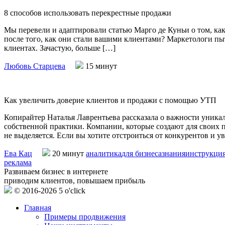
8 способов использовать перекрестные продажи
Мы перевели и адаптировали статью Марго де Куньи о том, ка
после того, как они стали вашими клиентами? Маркетологи пы
клиентах. Зачастую, больше […]
Любовь Старцева
15 минут
Как увеличить доверие клиентов и продажи с помощью УТП
Копирайтер Наталья Лаврентьева рассказала о важности уника
собственной практики. Компании, которые создают для своих п
не выделяется. Если вы хотите отстроиться от конкурентов и у
Ева Кац
20 минут
аналитика
для бизнеса
знания
инструкци
реклама
Развиваем бизнес в интернете
приводим клиентов, повышаем прибыль
© 2016-2026 5 o'click
Главная
Примеры продвижения