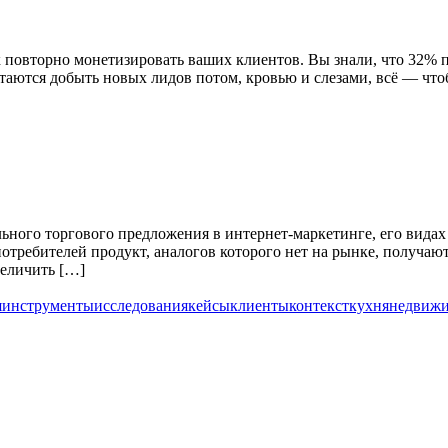
к повторно монетизировать ваших клиентов. Вы знали, что 32% 
таются добыть новых лидов потом, кровью и слезами, всё — что
льного торгового предложения в интернет-маркетинге, его вида
отребителей продукт, аналогов которого нет на рынке, получаю
величить […]
я
инструменты
исследования
кейсы
клиенты
контекст
кухня
недвижи