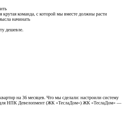
чить
я крутая команда, с которой мы вместе должны расти
смысла начинать
ту дешевле.
квартир на 36 месяцев. Что мы сделали: настроили систему
k для НПК Девелопмент (ЖК «ТеслаДом») ЖК «ТеслаДом» —