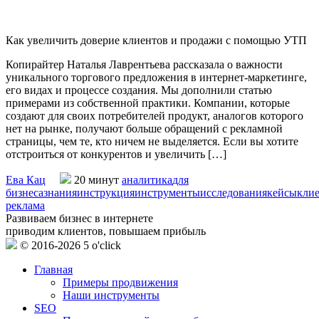
Как увеличить доверие клиентов и продажи с помощью УТП
Копирайтер Наталья Лаврентьева рассказала о важности
уникального торгового предложения в интернет-маркетинге,
его видах и процессе создания. Мы дополнили статью
примерами из собственной практики. Компании, которые
создают для своих потребителей продукт, аналогов которого
нет на рынке, получают больше обращений с рекламной
страницы, чем те, кто ничем не выделяется. Если вы хотите
отстроиться от конкурентов и увеличить […]
Ева Кац
20 минут
аналитика
для
бизнеса
знания
инструкция
инструменты
исследования
кейсы
кли
реклама
Развиваем бизнес в интернете
приводим клиентов, повышаем прибыль
© 2016-2026 5 o'click
Главная
Примеры продвижения
Наши инструменты
SEO