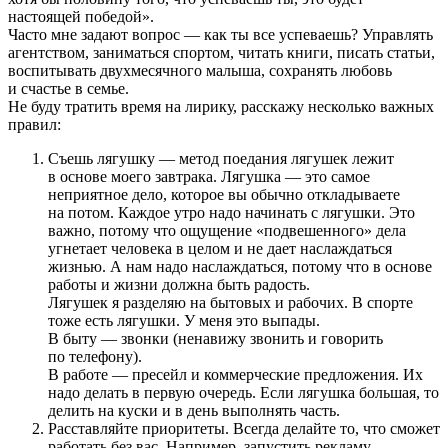
настоящей победой».
Часто мне задают вопрос — как ты все успеваешь? Управлять
агентством, заниматься спортом, читать книги, писать статьи,
воспитывать двухмесячного малыша, сохранять любовь
и счастье в семье.
Не буду тратить время на лирику, расскажу несколько важных
правил:
Съешь лягушку — метод поедания лягушек лежит
в основе моего завтрака. Лягушка — это самое
неприятное дело, которое вы обычно откладываете
на потом. Каждое утро надо начинать с лягушки. Это
важно, потому что ощущение «подвешенного» дела
угнетает человека в целом и не дает наслаждаться
жизнью. А нам надо наслаждаться, потому что в основе
работы и жизни должна быть радость.
Лягушек я разделяю на бытовых и рабочих. В спорте
тоже есть лягушки. У меня это выпады.
В быту — звонки (ненавижу звонить и говорить
по телефону).
В работе — пресейл и коммерческие предложения. Их
надо делать в первую очередь. Если лягушка большая, то
делить на куски и в день выполнять часть.
Расставляйте приоритеты. Всегда делайте то, что сможет
работать без вас. Например, запустить рекламу,