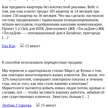
Как продавать квартиры без контекстной рекламы. Кейс о
том, как наш клиент продал 185 квартир за 14 месяцев при
плане 230 квартир на 36 месяцев. Что мы сделали: настроили
систему продвижения с правильным позиционированием,
чётким месседжем, подобранными каналами коммуникации.
Проект 5 o’click для НПК Девелопмент (ЖК «ТеслаДом») ЖК
«ТеслаДом» — инновационный дом в Батайске, пригороде
[…]
Ева Кац
15 минут
8 способов использовать перекрестные продажи
Мы перевели и адаптировали статью Марго де Куньи о том,
как повторно монетизировать ваших клиентов. Вы знали, что
32% покупателей, совершают повторную покупку в течении
года, после того, как они стали вашими клиентами?
Маркетологи пытаются добыть новых лидов потом, кровью и
слезами, всё — чтобы заставить воронку работать, забывая об
уже существующих клиентах. Зачастую, больше […]
Любовь Старцева
15 минут